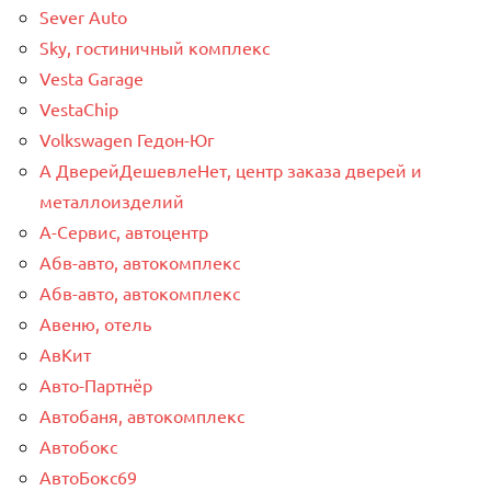
Sever Auto
Sky, гостиничный комплекс
Vesta Garage
VestaChip
Volkswagen Гедон-Юг
А ДверейДешевлеНет, центр заказа дверей и
металлоизделий
А-Сервис, автоцентр
Абв-авто, автокомплекс
Абв-авто, автокомплекс
Авеню, отель
АвКит
Авто-Партнёр
Автобаня, автокомплекс
Автобокс
АвтоБокс69