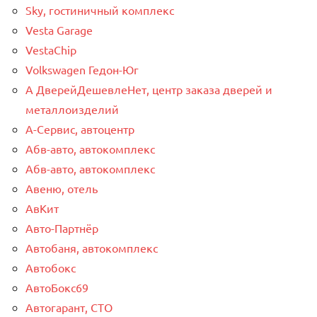
Sky, гостиничный комплекс
Vesta Garage
VestaChip
Volkswagen Гедон-Юг
А ДверейДешевлеНет, центр заказа дверей и
металлоизделий
А-Сервис, автоцентр
Абв-авто, автокомплекс
Абв-авто, автокомплекс
Авеню, отель
АвКит
Авто-Партнёр
Автобаня, автокомплекс
Автобокс
АвтоБокс69
Автогарант, СТО