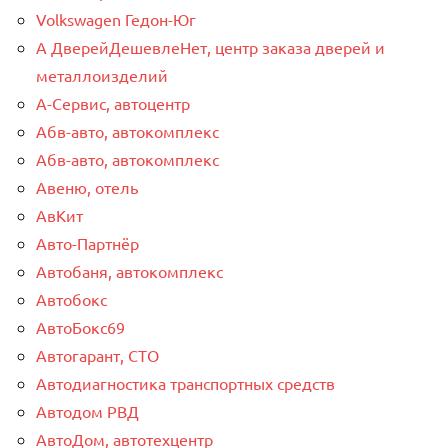
Volkswagen Гедон-Юг
А ДверейДешевлеНет, центр заказа дверей и
металлоизделий
А-Сервис, автоцентр
Абв-авто, автокомплекс
Абв-авто, автокомплекс
Авеню, отель
АвКит
Авто-Партнёр
Автобаня, автокомплекс
Автобокс
АвтоБокс69
Автогарант, СТО
Автодиагностика транспортных средств
Автодом РВД
АвтоДом, автотехцентр