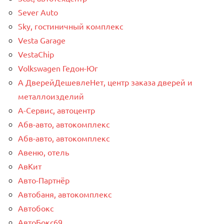
Sever Auto
Sky, гостиничный комплекс
Vesta Garage
VestaChip
Volkswagen Гедон-Юг
А ДверейДешевлеНет, центр заказа дверей и
металлоизделий
А-Сервис, автоцентр
Абв-авто, автокомплекс
Абв-авто, автокомплекс
Авеню, отель
АвКит
Авто-Партнёр
Автобаня, автокомплекс
Автобокс
АвтоБокс69