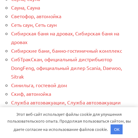
Сауна, Сауна
Светофор, автомойка
Сеть саун, Сеть саун
Сибирская баня на дровах, Сибирская баня на
дровах
Сибирские бани, банно-гостиничный комплекс
СибТракСкан, официальный дистрибьютор
DongFeng, официальный дилер Scania, Daewoo,
Sitrak
Синильга, гостевой дом
Скиф, автомойка
Служба автоэвакуации, Служба автоэвакуации
Созвездие Тельца, автокомплекс
Этот веб-сайт использует файлы cookie для улучшения
Союз-Авто
пользовательского опыта. Продолжая пользоваться сайтом, вы
Станция техобслуживания Балашиха
даете согласие на использование файлов cookie.
OK
СТО