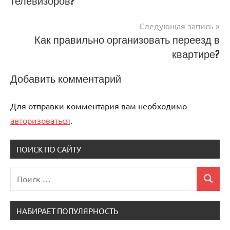
телевизоров?
по
записям
Следующая запись
Как правильно организовать переезд в
квартире?
Добавить комментарий
Для отправки комментария вам необходимо
авторизоваться
.
ПОИСК ПО САЙТУ
Поиск
Поиск
для:
НАБИРАЕТ ПОПУЛЯРНОСТЬ