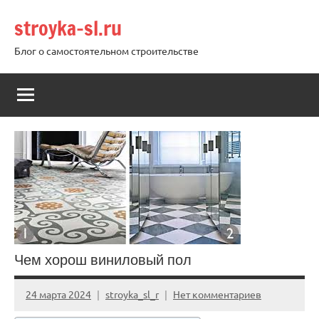
Перейти
stroyka-sl.ru
к
содержимому
Блог о самостоятельном строительстве
Чем хорош виниловый пол
24 марта 2024
stroyka_sl_r
Нет комментариев