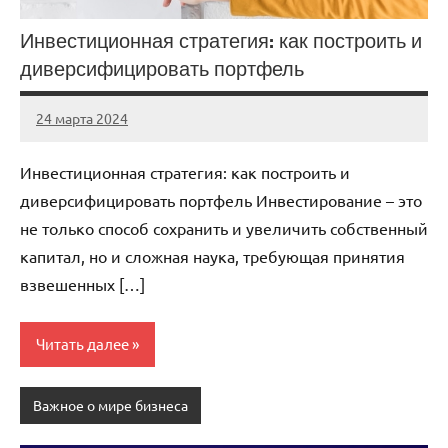
Инвестиционная стратегия: как построить и
диверсифицировать портфель
24 марта 2024
stroyka_sl_r
Нет
комментариев
Инвестиционная стратегия: как построить и
диверсифицировать портфель Инвестирование – это
не только способ сохранить и увеличить собственный
капитал, но и сложная наука, требующая принятия
взвешенных […]
Читать далее
Важное о мире бизнеса