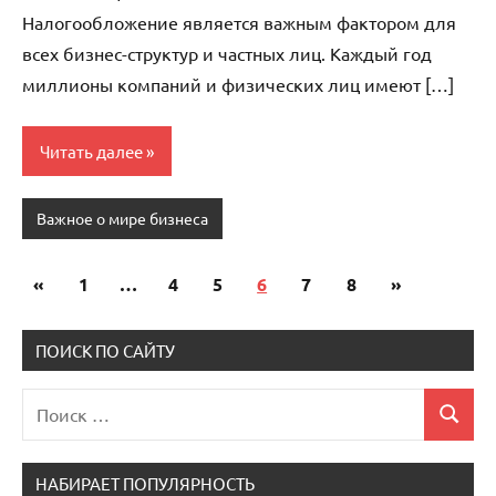
Налогообложение является важным фактором для
всех бизнес-структур и частных лиц. Каждый год
миллионы компаний и физических лиц имеют […]
Читать далее
Важное о мире бизнеса
«
Предыдущие
1
…
4
5
6
7
8
Следующи
»
Пагинация
записи
записи
записей
ПОИСК ПО САЙТУ
Поиск
Поиск
для:
НАБИРАЕТ ПОПУЛЯРНОСТЬ