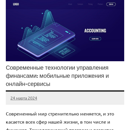
Современные технологии управления
финансами: мобильные приложения и
онлайн-сервисы
24 марта 2024
stroyka_sl_r
Нет
комментариев
Современный мир стремительно меняется, и это
касается всех сфер нашей жизни, в том числе и
финансов. Технологический прогресс и развитие