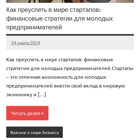
Как преуспеть в мире стартапов:
финансовые стратегии для молодых
предпринимателей
24 марта 2024
stroyka_sl_r
Нет
комментариев
Как преуспеть в мире стартапов: финансовые
стратегии для молодых предпринимателей Стартапы
– это отличная возможность для молодых
предпринимателей внести свой вклад в мировую
экономику и […]
Читать далее
Важное о мире бизнеса