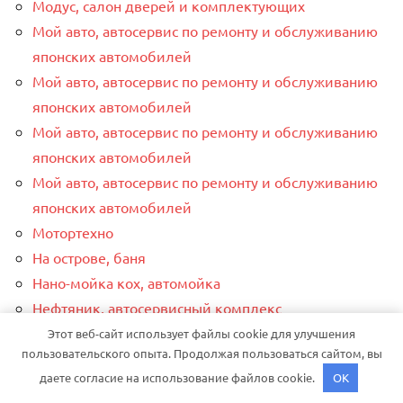
Модус, салон дверей и комплектующих
Мой авто, автосервис по ремонту и обслуживанию
японских автомобилей
Мой авто, автосервис по ремонту и обслуживанию
японских автомобилей
Мой авто, автосервис по ремонту и обслуживанию
японских автомобилей
Мой авто, автосервис по ремонту и обслуживанию
японских автомобилей
Мотортехно
На острове, баня
Нано-мойка кох, автомойка
Нефтяник, автосервисный комплекс
Ниагара, оздоровительный комплекс
Этот веб-сайт использует файлы cookie для улучшения
пользовательского опыта. Продолжая пользоваться сайтом, вы
Окна-магнит, производственно-монтажная
даете согласие на использование файлов cookie.
OK
компания