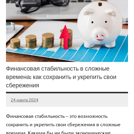
Финансовая стабильность в сложные
времена: как сохранить и укрепить свои
сбережения
24 марта 2024
stroyka_sl_r
Нет
комментариев
Финансовая стабильность – это возможность
сохранить и укрепить свои сбережения в сложные
времена. Какими бы ни были экономические