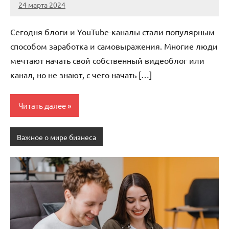
24 марта 2024
stroyka_sl_r
Нет
комментариев
Сегодня блоги и YouTube-каналы стали популярным
способом заработка и самовыражения. Многие люди
мечтают начать свой собственный видеоблог или
канал, но не знают, с чего начать […]
Читать далее
Важное о мире бизнеса