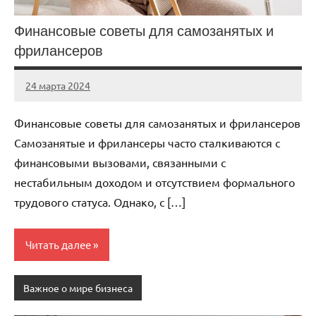
Финансовые советы для самозанятых и
фрилансеров
24 марта 2024
stroyka_sl_r
Нет
комментариев
Финансовые советы для самозанятых и фрилансеров
Самозанятые и фрилансеры часто сталкиваются с
финансовыми вызовами, связанными с
нестабильным доходом и отсутствием формального
трудового статуса. Однако, с […]
Читать далее
Важное о мире бизнеса