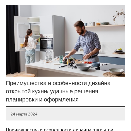
Преимущества и особенности дизайна
открытой кухни: удачные решения
планировки и оформления
24 марта 2024
stroyka_sl_r
Нет
комментариев
Преимущества и особенности дизайна открытой