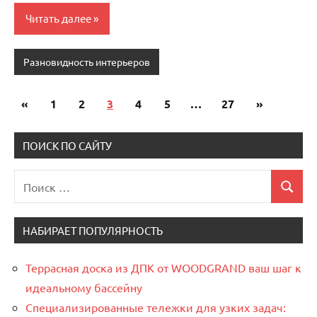
Читать далее
Разновидность интерьеров
«
Предыдущие
1
2
3
4
5
…
27
Следующи
»
Пагинация
записи
записи
записей
ПОИСК ПО САЙТУ
Поиск
Поиск
для:
НАБИРАЕТ ПОПУЛЯРНОСТЬ
Террасная доска из ДПК от WOODGRAND ваш шаг к
идеальному бассейну
Специализированные тележки для узких задач: