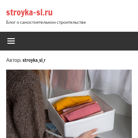
Перейти
stroyka-sl.ru
к
содержимому
Блог о самостоятельном строительстве
Автор:
stroyka_sl_r