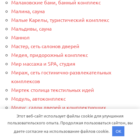
Малаховские бани, банный комплекс
Малина, сауна
Малые Карелы, туристический комплекс
Мальдивы, сауна
Маннол
Мастер, сеть салонов дверей
Медея, придорожный комплекс
Мир массажа и SPA, студия
Мираж, сеть гостинично-развлекательных
комплексов
Миртек столица текстильных идей
Модуль, автокомплекс
Модус, салон дверей и комплектующих
Мой авто, автосервис по ремонту и обслуживанию
Этот веб-сайт использует файлы cookie для улучшения
пользовательского опыта. Продолжая пользоваться сайтом, вы
японских автомобилей
даете согласие на использование файлов cookie.
OK
Мой авто, автосервис по ремонту и обслуживанию