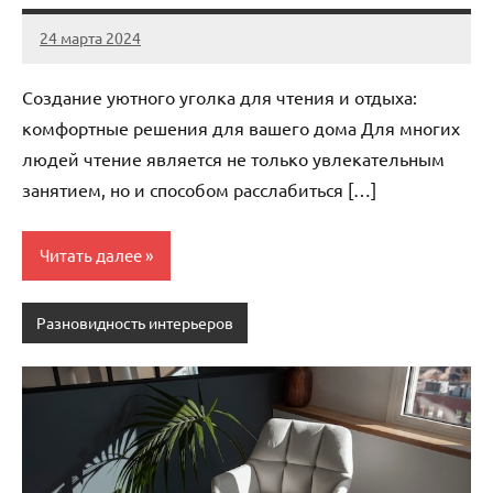
24 марта 2024
stroyka_sl_r
Нет
комментариев
Создание уютного уголка для чтения и отдыха:
комфортные решения для вашего дома Для многих
людей чтение является не только увлекательным
занятием, но и способом расслабиться […]
Читать далее
Разновидность интерьеров