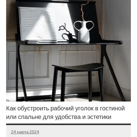
Как обустроить рабочий уголок в гостиной
или спальне для удобства и эстетики
24 марта 2024
stroyka_sl_r
Нет